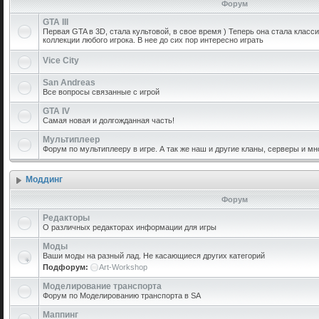
Форум
GTA III
Первая GTA в 3D, стала культовой, в свое время ) Теперь она стала класс
коллекции любого игрока. В нее до сих пор интересно играть
Vice City
San Andreas
Все вопросы связанные с игрой
GTA IV
Самая новая и долгожданная часть!
Мультиплеер
Форум по мультиплееру в игре. А так же наш и другие кланы, серверы и мн
Моддинг
Форум
Редакторы
О различных редакторах информации для игры
Моды
Ваши моды на разный лад. Не касающиеся других категорий
Подфорум:
Art-Workshop
Моделирование транспорта
Форум по Моделированию транспорта в SA
Маппинг