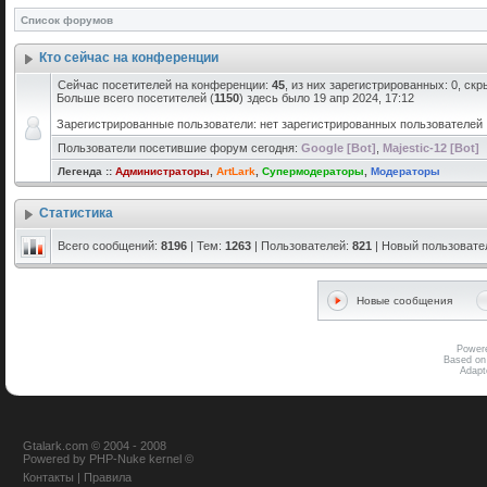
Список форумов
Кто сейчас на конференции
Сейчас посетителей на конференции:
45
, из них зарегистрированных: 0, скр
Больше всего посетителей (
1150
) здесь было 19 апр 2024, 17:12
Зарегистрированные пользователи: нет зарегистрированных пользователей
Пользователи посетившие форум сегодня:
Google [Bot]
,
Majestic-12 [Bot]
Легенда ::
Администраторы
,
ArtLark
,
Супермодераторы
,
Модераторы
Статистика
Всего сообщений:
8196
| Тем:
1263
| Пользователей:
821
| Новый пользовате
Новые сообщения
Power
Based on
Adap
Gtalark.com © 2004 - 2008
Powered
by
PHP-Nuke
kernel
©
Контакты
|
Правила