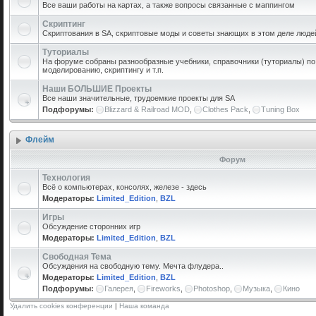
Все ваши работы на картах, а также вопросы связанные с маппингом
Скриптинг
Скриптования в SA, скриптовые моды и советы знающих в этом деле люде
Туториалы
На форуме собраны разнообразные учебники, справочники (туториалы) по 
моделированию, скриптингу и т.п.
Наши БОЛЬШИЕ Проекты
Все наши значительные, трудоемкие проекты для SA
Подфорумы:
Blizzard & Railroad MOD
,
Clothes Pack
,
Tuning Box
Флейм
Форум
Технология
Всё о компьютерах, консолях, железе - здесь
Модераторы:
Limited_Edition
,
BZL
Игры
Обсуждение сторонних игр
Модераторы:
Limited_Edition
,
BZL
Свободная Тема
Обсуждения на свободную тему. Мечта флудера..
Модераторы:
Limited_Edition
,
BZL
Подфорумы:
Галерея
,
Fireworks
,
Photoshop
,
Музыка
,
Кино
Удалить cookies конференции
|
Наша команда