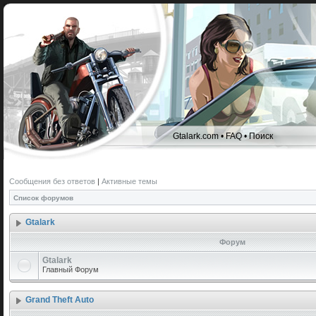
Gtalark.com
•
FAQ
•
Поиск
Сообщения без ответов
|
Активные темы
Список форумов
Gtalark
Форум
Gtalark
Главный Форум
Grand Theft Auto