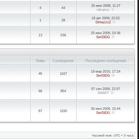
25 июн 2008, 11:27
4
44
rdtrainzz
18 авг 2009, 22:52
1
28
DimazzzZ
25 июл 2008, 03:36
13
536
SerDIDG
Темы
Сообщения
Последнее сообщение
19 мар 2010, 17:24
45
1167
SerDIDG
07 сен 2009, 22:07
68
854
SMART
30 июл 2009, 15:44
87
1150
SerDIDG
Часовой пояс: UTC + 3 часа