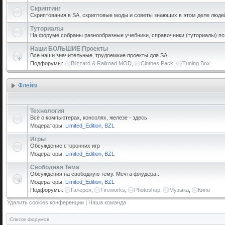
Скриптинг
Скриптования в SA, скриптовые моды и советы знающих в этом деле люде
Туториалы
На форуме собраны разнообразные учебники, справочники (туториалы) по р
Наши БОЛЬШИЕ Проекты
Все наши значительные, трудоемкие проекты для SA
Подфорумы:
Blizzard & Railroad MOD
,
Clothes Pack
,
Tuning Box
Флейм
Технология
Всё о компьютерах, консолях, железе - здесь
Модераторы:
Limited_Edition
,
BZL
Игры
Обсуждение сторонних игр
Модераторы:
Limited_Edition
,
BZL
Свободная Тема
Обсуждения на свободную тему. Мечта флудера..
Модераторы:
Limited_Edition
,
BZL
Подфорумы:
Галерея
,
Fireworks
,
Photoshop
,
Музыка
,
Кино
Удалить cookies конференции
|
Наша команда
Список форумов