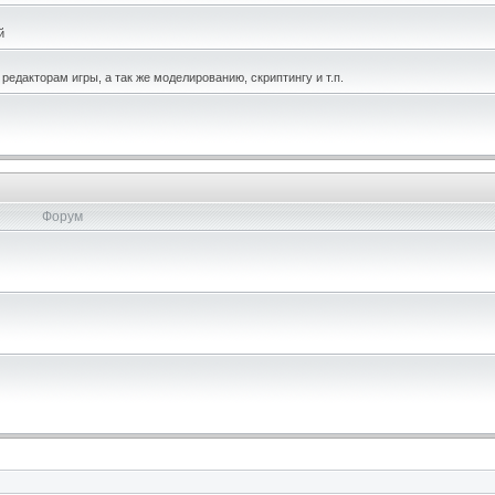
й
едакторам игры, а так же моделированию, скриптингу и т.п.
Форум