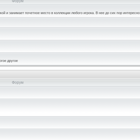
Форум
кой и занимает почетное место в коллекции любого игрока. В нее до сих пор интересно
огое другое
Форум