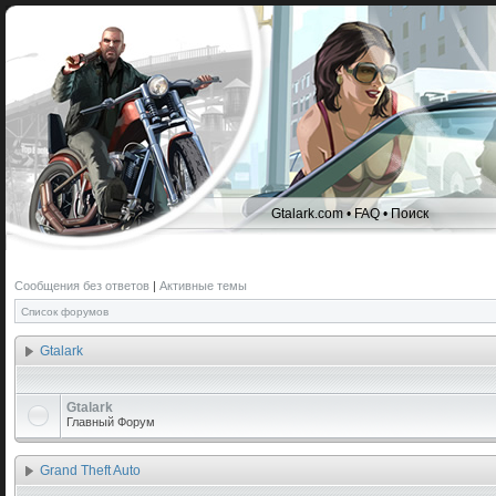
Gtalark.com
•
FAQ
•
Поиск
Сообщения без ответов
|
Активные темы
Список форумов
Gtalark
Gtalark
Главный Форум
Grand Theft Auto