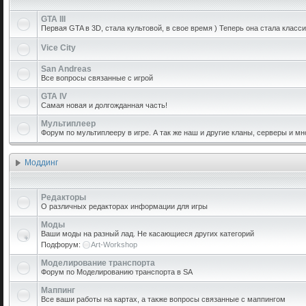
GTA III
Первая GTA в 3D, стала культовой, в свое время ) Теперь она стала класси
Vice City
San Andreas
Все вопросы связанные с игрой
GTA IV
Самая новая и долгожданная часть!
Мультиплеер
Форум по мультиплееру в игре. А так же наш и другие кланы, серверы и мн
Моддинг
Редакторы
О различных редакторах информации для игры
Моды
Ваши моды на разный лад. Не касающиеся других категорий
Подфорум:
Art-Workshop
Моделирование транспорта
Форум по Моделированию транспорта в SA
Маппинг
Все ваши работы на картах, а также вопросы связанные с маппингом