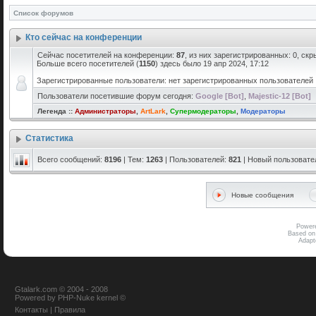
Список форумов
Кто сейчас на конференции
Сейчас посетителей на конференции:
87
, из них зарегистрированных: 0, скр
Больше всего посетителей (
1150
) здесь было 19 апр 2024, 17:12
Зарегистрированные пользователи: нет зарегистрированных пользователей
Пользователи посетившие форум сегодня:
Google [Bot]
,
Majestic-12 [Bot]
Легенда ::
Администраторы
,
ArtLark
,
Супермодераторы
,
Модераторы
Статистика
Всего сообщений:
8196
| Тем:
1263
| Пользователей:
821
| Новый пользовате
Новые сообщения
Power
Based on
Adap
Gtalark.com © 2004 - 2008
Powered
by
PHP-Nuke
kernel
©
Контакты
|
Правила