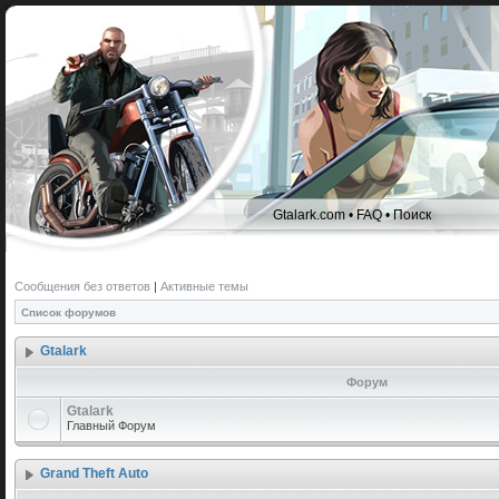
Gtalark.com
•
FAQ
•
Поиск
Сообщения без ответов
|
Активные темы
Список форумов
Gtalark
Форум
Gtalark
Главный Форум
Grand Theft Auto