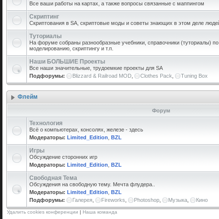
Все ваши работы на картах, а также вопросы связанные с маппингом
Скриптинг
Скриптования в SA, скриптовые моды и советы знающих в этом деле люде
Туториалы
На форуме собраны разнообразные учебники, справочники (туториалы) по 
моделированию, скриптингу и т.п.
Наши БОЛЬШИЕ Проекты
Все наши значительные, трудоемкие проекты для SA
Подфорумы:
Blizzard & Railroad MOD
,
Clothes Pack
,
Tuning Box
Флейм
Форум
Технология
Всё о компьютерах, консолях, железе - здесь
Модераторы:
Limited_Edition
,
BZL
Игры
Обсуждение сторонних игр
Модераторы:
Limited_Edition
,
BZL
Свободная Тема
Обсуждения на свободную тему. Мечта флудера..
Модераторы:
Limited_Edition
,
BZL
Подфорумы:
Галерея
,
Fireworks
,
Photoshop
,
Музыка
,
Кино
Удалить cookies конференции
|
Наша команда