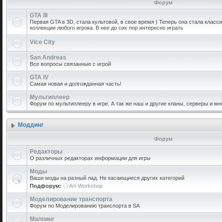
Форум
GTA III
Первая GTA в 3D, стала культовой, в свое время ) Теперь она стала класс
коллекции любого игрока. В нее до сих пор интересно играть
Vice City
San Andreas
Все вопросы связанные с игрой
GTA IV
Самая новая и долгожданная часть!
Мультиплеер
Форум по мультиплееру в игре. А так же наш и другие кланы, серверы и мн
Моддинг
Форум
Редакторы
О различных редакторах информации для игры
Моды
Ваши моды на разный лад. Не касающиеся других категорий
Подфорум:
Art-Workshop
Моделирование транспорта
Форум по Моделированию транспорта в SA
Маппинг