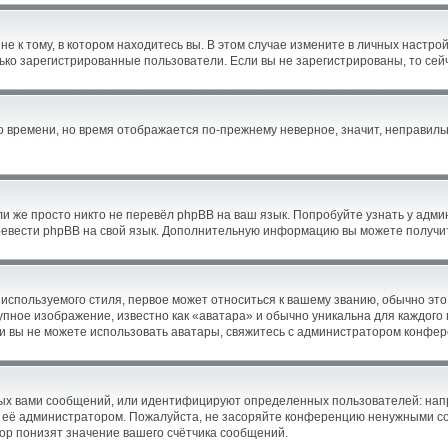
 к тому, в котором находитесь вы. В этом случае измените в личных настройка
олько зарегистрированные пользователи. Если вы не зарегистрированы, то сей
го времени, но время отображается по-прежнему неверное, значит, неправил
и же просто никто не перевёл phpBB на ваш язык. Попробуйте узнать у адм
перевести phpBB на свой язык. Дополнительную информацию вы можете получи
используемого стиля, первое может относиться к вашему званию, обычно это 
упное изображение, известно как «аватара» и обычно уникальна для каждого
Если вы не можете использовать аватары, свяжитесь с администратором конфе
ых вами сообщений, или идентифицируют определенных пользователей: нап
 её администратором. Пожалуйста, не засоряйте конференцию ненужными соо
р понизят значение вашего счётчика сообщений.