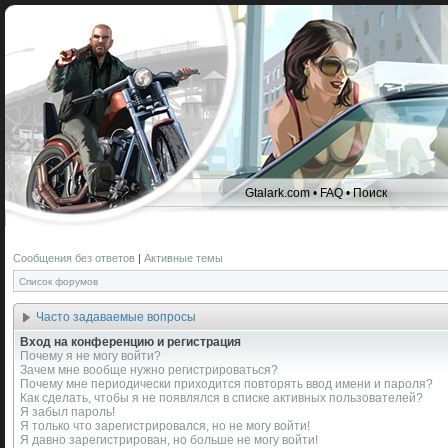
Gtalark.com
•
FAQ
•
Поиск
Сообщения без ответов
|
Активные темы
Список форумов
Часто задаваемые вопросы
Вход на конференцию и регистрация
Почему я не могу войти?
Зачем мне вообще нужно регистрироваться?
Почему мне периодически приходится повторять ввод имени и пароля?
Как сделать, чтобы я не появлялся в списке активных пользователей?
Я забыл пароль!
Я только что зарегистрировался, но не могу войти!
Я давно зарегистрирован, но больше не могу войти!