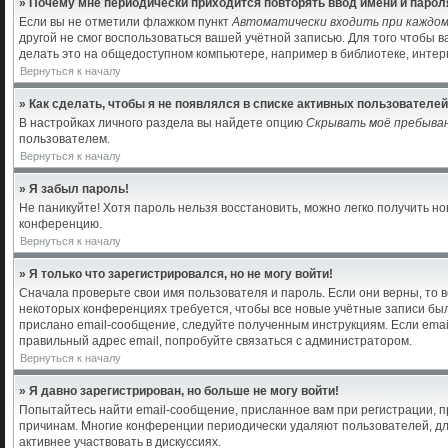
» Почему мне периодически приходится повторять ввод имени и парол
Если вы не отметили флажком пункт
Автоматически входить при каждо
другой не смог воспользоваться вашей учётной записью. Для того чтобы 
делать это на общедоступном компьютере, например в библиотеке, интерн
Вернуться к началу
» Как сделать, чтобы я не появлялся в списке активных пользователе
В настройках личного раздела вы найдете опцию
Скрывать моё пребыва
пользователем.
Вернуться к началу
» Я забыл пароль!
Не паникуйте! Хотя пароль нельзя восстановить, можно легко получить 
конференцию.
Вернуться к началу
» Я только что зарегистрировался, но не могу войти!
Сначала проверьте свои имя пользователя и пароль. Если они верны, то 
некоторых конференциях требуется, чтобы все новые учётные записи бы
прислано email-сообщение, следуйте полученным инструкциям. Если email
правильный адрес email, попробуйте связаться с администратором.
Вернуться к началу
» Я давно зарегистрирован, но больше не могу войти!
Попытайтесь найти email-сообщение, присланное вам при регистрации, пр
причинам. Многие конференции периодически удаляют пользователей, дл
активнее участвовать в дискуссиях.