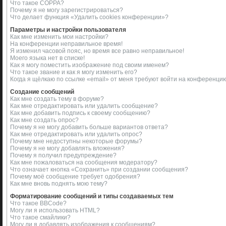
Что такое COPPA?
Почему я не могу зарегистрироваться?
Что делает функция «Удалить cookies конференции»?
Параметры и настройки пользователя
Как мне изменить мои настройки?
На конференции неправильное время!
Я изменил часовой пояс, но время все равно неправильное!
Моего языка нет в списке!
Как я могу поместить изображение под своим именем?
Что такое звание и как я могу изменить его?
Когда я щёлкаю по ссылке «email» от меня требуют войти на конференци
Создание сообщений
Как мне создать тему в форуме?
Как мне отредактировать или удалить сообщение?
Как мне добавить подпись к своему сообщению?
Как мне создать опрос?
Почему я не могу добавить больше вариантов ответа?
Как мне отредактировать или удалить опрос?
Почему мне недоступны некоторые форумы?
Почему я не могу добавлять вложения?
Почему я получил предупреждение?
Как мне пожаловаться на сообщения модератору?
Что означает кнопка «Сохранить» при создании сообщения?
Почему моё сообщение требует одобрения?
Как мне вновь поднять мою тему?
Форматирование сообщений и типы создаваемых тем
Что такое BBCode?
Могу ли я использовать HTML?
Что такое смайлики?
Могу ли я добавлять изображения к сообщениям?