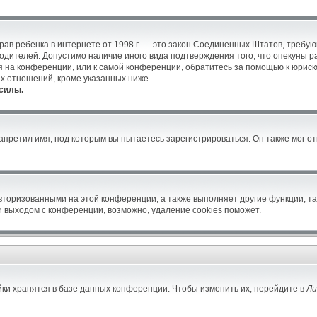
ых прав ребенка в интернете от 1998 г. — это закон Соединенных Штатов, тре
родителей. Допустимо наличие иного вида подтверждения того, что опекун
уся на конференции, или к самой конференции, обратитесь за помощью к юрис
х отношений, кроме указанных ниже.
силы.
претил имя, под которым вы пытаетесь зарегистрироваться. Он также мог о
авторизованными на этой конференции, а также выполняет другие функции, т
 выходом с конференции, возможно, удаление cookies поможет.
ки хранятся в базе данных конференции. Чтобы изменить их, перейдите в
Ли